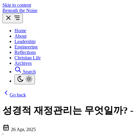
Skip to content
Beneath the Noise
Home
About
Leadership
Engineering
Reflections
Christian Life
Archives
Search
Go back
성경적 재정관리는 무엇일까? - 
26 Apr, 2025
|