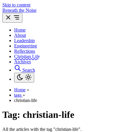
Skip to content
Beneath the Noise
Home
About
Leadership
Engineering
Reflections
Christian Life
Archives
Search
Home
»
tags
»
christian-life
Tag:
christian-life
All the articles with the tag "christian-life".