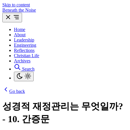
Skip to content
Beneath the Noise
Home
About
Leadership
Engineering
Reflections
Christian Life
Archives
Search
Go back
성경적 재정관리는 무엇일까?
- 10. 간증문