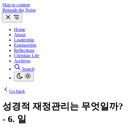
Skip to content
Beneath the Noise
Home
About
Leadership
Engineering
Reflections
Christian Life
Archives
Search
Go back
성경적 재정관리는 무엇일까?
- 6. 일