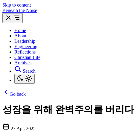
Skip to content
Beneath the Noise
Home
About
Leadership
Engineering
Reflections
Christian Life
Archives
Search
Go back
성장을 위해 완벽주의를 버리다
27 Apr, 2025
|